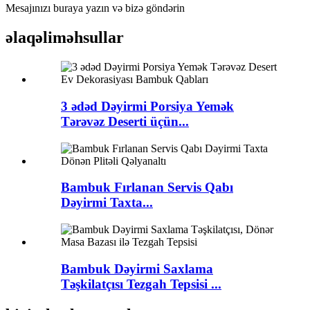
Mesajınızı buraya yazın və bizə göndərin
əlaqəli
məhsullar
3 ədəd Dəyirmi Porsiya Yemək
Tərəvəz Deserti üçün...
Bambuk Fırlanan Servis Qabı
Dəyirmi Taxta...
Bambuk Dəyirmi Saxlama
Təşkilatçısı Tezgah Tepsisi ...