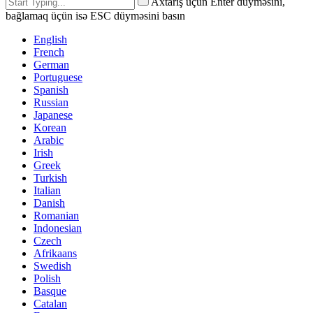
Axtarış üçün Enter düyməsini,
bağlamaq üçün isə ESC düyməsini basın
English
French
German
Portuguese
Spanish
Russian
Japanese
Korean
Arabic
Irish
Greek
Turkish
Italian
Danish
Romanian
Indonesian
Czech
Afrikaans
Swedish
Polish
Basque
Catalan