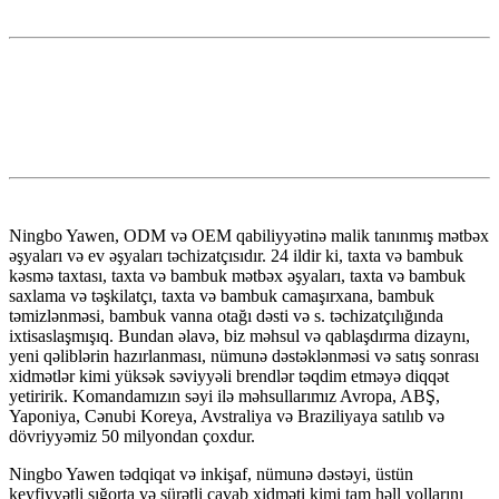
Ningbo Yawen, ODM və OEM qabiliyyətinə malik tanınmış mətbəx
əşyaları və ev əşyaları təchizatçısıdır. 24 ildir ki, taxta və bambuk
kəsmə taxtası, taxta və bambuk mətbəx əşyaları, taxta və bambuk
saxlama və təşkilatçı, taxta və bambuk camaşırxana, bambuk
təmizlənməsi, bambuk vanna otağı dəsti və s. təchizatçılığında
ixtisaslaşmışıq. Bundan əlavə, biz məhsul və qablaşdırma dizaynı,
yeni qəliblərin hazırlanması, nümunə dəstəklənməsi və satış sonrası
xidmətlər kimi yüksək səviyyəli brendlər təqdim etməyə diqqət
yetiririk. Komandamızın səyi ilə məhsullarımız Avropa, ABŞ,
Yaponiya, Cənubi Koreya, Avstraliya və Braziliyaya satılıb və
dövriyyəmiz 50 milyondan çoxdur.
Ningbo Yawen tədqiqat və inkişaf, nümunə dəstəyi, üstün
keyfiyyətli sığorta və sürətli cavab xidməti kimi tam həll yollarını