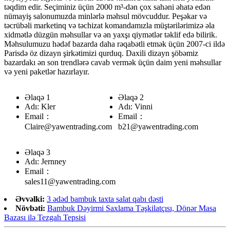
təqdim edir. Seçiminiz üçün 2000 m³-dən çox sahəni əhatə edən
nümayiş salonumuzda minlərlə məhsul mövcuddur. Peşəkar və
təcrübəli marketinq və təchizat komandamızla müştərilərimizə əla
xidmətlə düzgün məhsullar və ən yaxşı qiymətlər təklif edə bilirik.
Məhsulumuzu hədəf bazarda daha rəqabətli etmək üçün 2007-ci ildə
Parisdə öz dizayn şirkətimizi qurduq. Daxili dizayn şöbəmiz
bazardakı ən son trendlərə cavab vermək üçün daim yeni məhsullar
və yeni paketlər hazırlayır.
Əlaqə 1
Əlaqə 2
Adı: Kler
Adı: Vinni
Email：
Email：
Claire@yawentrading.com
b21@yawentrading.com
Əlaqə 3
Adı: Jernney
Email：
sales11@yawentrading.com
Əvvəlki:
3 ədəd bambuk taxta salat qabı dəsti
Növbəti:
Bambuk Dəyirmi Saxlama Təşkilatçısı, Dönər Masa
Bazası ilə Tezgah Tepsisi