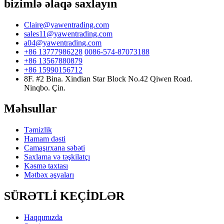
bizimlə əlaqə saxlayın
Claire@yawentrading.com
sales11@yawentrading.com
a04@yawentrading.com
+86 13777986228
0086-574-87073188
+86 13567880879
+86 15990156712
8F. #2 Bina. Xindian Star Block No.42 Qiwen Road.
Ninqbo. Çin.
Məhsullar
Təmizlik
Hamam dəsti
Camaşırxana səbəti
Saxlama və təşkilatçı
Kəsmə taxtası
Mətbəx əşyaları
SÜRƏTLİ KEÇİDLƏR
Haqqımızda