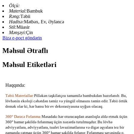
Ölçü:
Material:
Bambuk
Rəng:
Təbii
Hadisə:
Mətbəx, Ev, Əyləncə
Stil:
Müasir
Mənşəyi:
Çin
Bizə e-poçt göndərin
Məhsul Ətraflı
Məhsul Etiketləri
Haqqında:
Təbii Materiallar:
Pilləkən təşkilatçısı tamamilə bambukdan hazırlanıb. Bu,
lövhənin ekoloji cəhətdən təmiz və yüngül olmasını təmin edir. Təbii örtük
demək olar ki, hər hansı bir ev dekorasiyasına uyğun olacaq.
360° Dərəcə Fırlanma:
Masadakı hər oturacaqdan asanlıqla əldə etmək üçün
360° hamar şəkildə fırlanmaq üçün nəzərdə tutulmuşdur. Bu lövhə
ədviyyatlara, ədviyyatlara, tualet ləvazimatlarına və digər əşyalara tez bir
zamanda çatmaq üçün 360° hamar şəkildə fırlanır. Fırlanması sayəsində o,