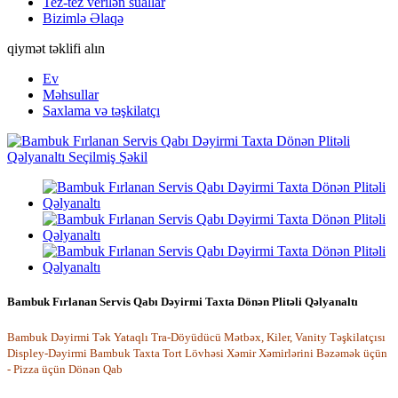
Tez-tez verilən suallar
Bizimlə Əlaqə
qiymət təklifi alın
Ev
Məhsullar
Saxlama və təşkilatçı
Bambuk Fırlanan Servis Qabı Dəyirmi Taxta Dönən Plitəli Qəlyanaltı
Bambuk Dəyirmi Tək Yataqlı Tra-Döyüdücü Mətbəx, Kiler, Vanity Təşkilatçısı
Displey-Dəyirmi Bambuk Taxta Tort Lövhəsi Xəmir Xəmirlərini Bəzəmək üçün
- Pizza üçün Dönən Qab