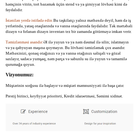
həmçinin vitrin, tort bəzəmək üçün stend və ya şirniyyat lövhəsi kimi də
faydalıdır.
İstənilən yerdə istifadə edin:
Bu təşkilatçı yalnız mətbəxdə deyil, həm də iş
yerlərində, yataq otaqlarında və vanna otaqlarında faydalıdır. Tək mərtəbəli
dizayn və fırlanan dizayn inventarı tez bir zamanda götürməyə imkan verir.
Təmizlənməsi asandır:
Əl ilə yuyun və ya nəm dəsmal ilə silin; islatmayın
və ya qabyuyan maşına qoymayın. Bu lövhəni təmizləmək çox asandır.
Mətbəxinizi, qonaq otağınızı və ya vanna otağınızı səliqəli və gözəl
saxlayır, sadəcə yumşaq, nəm parça və sabunlu su ilə yuyun və tamamilə
qurumağa qoyun.
Vizyonumuz:
Müştərinin sorğusu ilə başlayır və müştəri məmnuniyyəti ilə başa çatır.
Prestij birinci, keyfiyyət prioriteti, Kredit idarəetməsi, Səmimi xidmət.