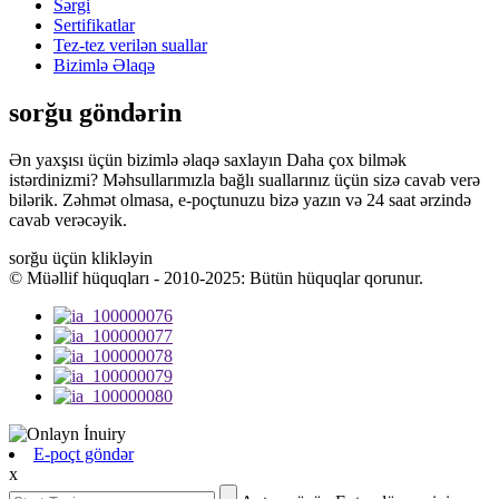
Sərgi
Sertifikatlar
Tez-tez verilən suallar
Bizimlə Əlaqə
sorğu göndərin
Ən yaxşısı üçün bizimlə əlaqə saxlayın Daha çox bilmək
istərdinizmi? Məhsullarımızla bağlı suallarınız üçün sizə cavab verə
bilərik. Zəhmət olmasa, e-poçtunuzu bizə yazın və 24 saat ərzində
cavab verəcəyik.
sorğu üçün klikləyin
© Müəllif hüquqları - 2010-2025: Bütün hüquqlar qorunur.
E-poçt göndər
x