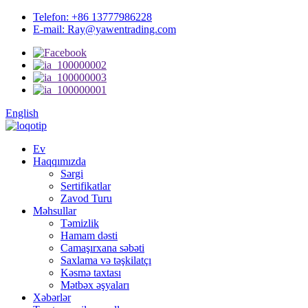
Telefon: +86 13777986228
E-mail: Ray@yawentrading.com
English
Ev
Haqqımızda
Sərgi
Sertifikatlar
Zavod Turu
Məhsullar
Təmizlik
Hamam dəsti
Camaşırxana səbəti
Saxlama və təşkilatçı
Kəsmə taxtası
Mətbəx əşyaları
Xəbərlər