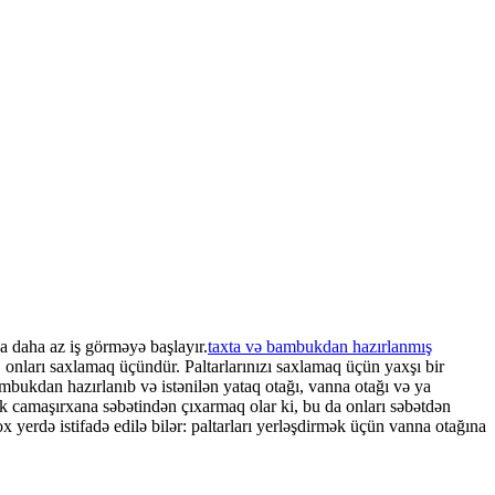
na daha az iş görməyə başlayır.
taxta və bambukdan hazırlanmış
, onları saxlamaq üçündür. Paltarlarınızı saxlamaq üçün yaxşı bir
mbukdan hazırlanıb və istənilən yataq otağı, vanna otağı və ya
uk camaşırxana səbətindən çıxarmaq olar ki, bu da onları səbətdən
 yerdə istifadə edilə bilər: paltarları yerləşdirmək üçün vanna otağına