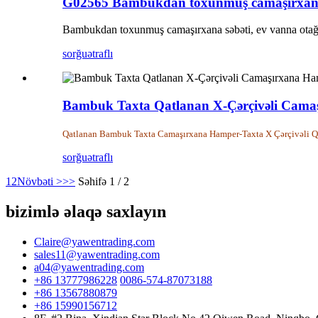
G02565 Bambukdan toxunmuş camaşırxana
Bambukdan toxunmuş camaşırxana səbəti, ev vanna otağın
sorğu
ətraflı
Bambuk Taxta Qatlanan X-Çərçivəli Cama
Qatlanan Bambuk Taxta Camaşırxana Hamper-Taxta X Çərçivəli Qat
sorğu
ətraflı
1
2
Növbəti >
>>
Səhifə 1 / 2
bizimlə əlaqə saxlayın
Claire@yawentrading.com
sales11@yawentrading.com
a04@yawentrading.com
+86 13777986228
0086-574-87073188
+86 13567880879
+86 15990156712