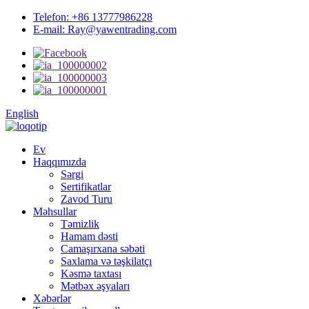
Telefon: +86 13777986228
E-mail: Ray@yawentrading.com
English
Ev
Haqqımızda
Sərgi
Sertifikatlar
Zavod Turu
Məhsullar
Təmizlik
Hamam dəsti
Camaşırxana səbəti
Saxlama və təşkilatçı
Kəsmə taxtası
Mətbəx əşyaları
Xəbərlər