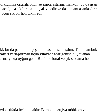
ərkidilmiş çıxarıla bilən ağ parça astarına malikdir, bu da asan
acağı isə şık bir toxunuş əlavə edir və daşınmanı asanlaşdırır.
çün şık bir həll təklif edir.
, bu da paltarların çeşidlənməsini asanlaşdırır. Təbii bambuk
 paltarı yerləşdirmək üçün kifayət qədər genişdir. Qatlanan
rına yaxşı uyğun gəlir. Bu funksional və şık saxlama həlli ilə
 evdə istifadə üçün idealdır. Bambuk çərçivə möhkəm və