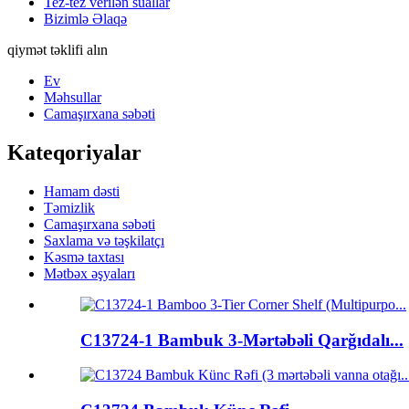
Tez-tez verilən suallar
Bizimlə Əlaqə
qiymət təklifi alın
Ev
Məhsullar
Camaşırxana səbəti
Kateqoriyalar
Hamam dəsti
Təmizlik
Camaşırxana səbəti
Saxlama və təşkilatçı
Kəsmə taxtası
Mətbəx əşyaları
C13724-1 Bambuk 3-Mərtəbəli Qarğıdalı...