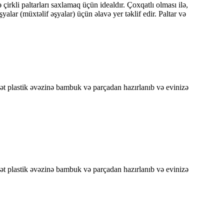
irkli paltarları saxlamaq üçün idealdır. Çoxqatlı olması ilə,
lar (müxtəlif əşyalar) üçün əlavə yer təklif edir. Paltar və
t plastik əvəzinə bambuk və parçadan hazırlanıb və evinizə
t plastik əvəzinə bambuk və parçadan hazırlanıb və evinizə