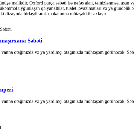
nüşə malikdir, Oxford parça səbəti isə nəfəs alan, təmizlənməsi asan və ç
kəmməl uyğunlaşan qəlyanaltılar, tualet ləvazimatları və ya gündəlik əşya
kt dizaynda birləşdirərək məkanınızı mütəşəkkil saxlayır.
maşırxana Səbəti
 vanna otağınızda və ya yardımçı otağınızda möhtəşəm görünəcək. Səbə
mperi
 vanna otağınızda və ya yardımçı otağınızda möhtəşəm görünəcək. Səbə