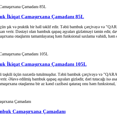
mbuk İkiqat Camaşırxana Çamadanı 85L
üçün şık və praktik bir həll təklif edir. Təbii bambuk çərçivəyə və
mkan verir. Dəstəyi olan bambuk qapaq əşyaları gizlətməyi təmin edir, da
maşırxana otaqlarını tamamlayaraq həm funksional saxlama vahidi, həm d
mbuk İkiqat Camaşırxana Çamadanı 105L
əli təşkili üçün nəzərdə tutulmuşdur. Təbii bambuk çərçivəyə və "Q
verir. Əlavə edilmiş bambuk qapaq əşyaları gizlədir, dəri tutacağı isə as
amaşırxana otaqlarına bir az kənd cazibəsi qataraq onu həm funksional, h
 Bambuk Camaşırxana Çamadanı