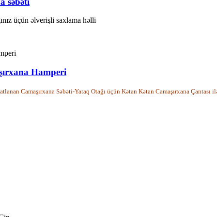
 səbəti
ız üçün əlverişli saxlama həlli
şırxana Hamperi
lanan Camaşırxana Səbəti-Yataq Otağı üçün Kətan Kətan Camaşırxana Çantası ilə P