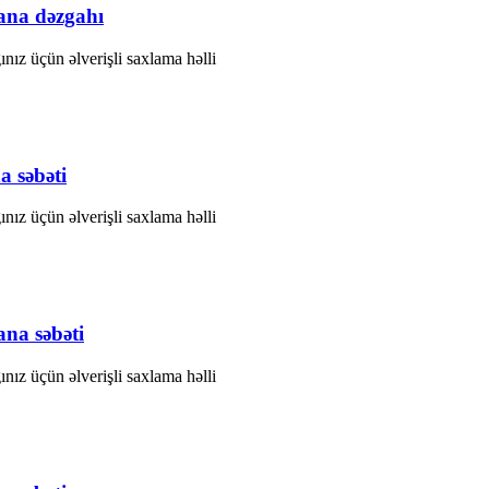
na dəzgahı
ız üçün əlverişli saxlama həlli
 səbəti
ız üçün əlverişli saxlama həlli
na səbəti
ız üçün əlverişli saxlama həlli