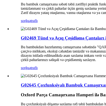
Bu bambuk camaşırxana səbəti təbii zərifliyi praktik funks
təmizlənməni və çirkli paltarlar üçün geniş saxlama yerin
Zərif dizaynı yataq otaqlarına, vanna otaqlarına və ya cam
sorğu
ətraflı
G02469 Tünd və Açıq Çeşidləmə Çantaları
Bu bambukdan hazırlanmış camaşırxana səbətində "QARANLI
çərçivə möhkəm, ekoloji cəhətdən təmizdir və məkanınıza bi
dizaynı istifadə edilmədikdə asan saxlama imkanı verir v
çirkli paltarlarınızı səliqəli və çeşidlənmiş saxlayın.
sorğu
ətraflı
G02645 Çoxfunksiyalı Bambuk Camaşırx
Oxford Parça Camaşırxana Hamperi ilə B
Bu çoxfunksiyalı döşəmə saxlama rəfi təbii bambukdan haz