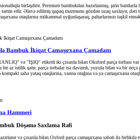
ionallıqla birləşdirir. Premium bambukdan hazırlanmış, şirin bantlarla b
i təmin edir. Əlavə edilmiş qapaq məzmunu gözdən uzaq saxlayır, dəri tut
aşırxana otaqlarına mükəmməl uyğunlaşaraq, paltarlarınızı təşkil etmək ü
 ilə Bambuk İkiqat Camaşırxana Çamadanı
Q" və "İŞIQ" etiketli iki çıxarıla bilən Oksford parça torbası var ki
r az istilik qatır, parça torbalar isə davamlı, yuyula bilən və bir neçə
ə kompakt sahə yataq otaqlarına, vanna otağına və ya camaşırxana otaqla
ana Hammeri
ambuk Döşəmə Saxlama Rəfi
ırlanır və çıxarıla bilən Oxford parça camaşırxana səbəti ilə birlikdə