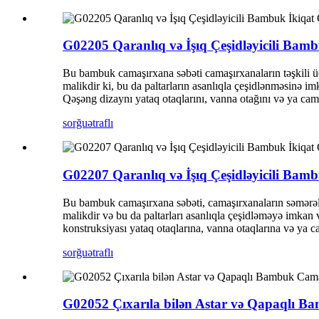
G02205 Qaranlıq və İşıq Çeşidləyicili Ba
Bu bambuk camaşırxana səbəti camaşırxanaların təşkili 
malikdir ki, bu da paltarların asanlıqla çeşidlənməsinə i
Qəşəng dizaynı yataq otaqlarını, vanna otağını və ya ca
sorğu
ətraflı
G02207 Qaranlıq və İşıq Çeşidləyicili Ba
Bu bambuk camaşırxana səbəti, camaşırxanaların səmər
malikdir və bu da paltarları asanlıqla çeşidləməyə imkan 
konstruksiyası yataq otaqlarına, vanna otaqlarına və ya c
sorğu
ətraflı
G02052 Çıxarıla bilən Astar və Qapaqlı