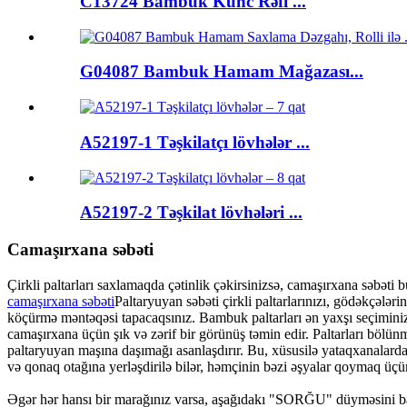
C13724 Bambuk Künc Rəfi ...
G04087 Bambuk Hamam Mağazası...
A52197-1 Təşkilatçı lövhələr ...
A52197-2 Təşkilat lövhələri ...
Camaşırxana səbəti
Çirkli paltarları saxlamaqda çətinlik çəkirsinizsə, camaşırxana səbəti b
camaşırxana səbəti
Paltaryuyan səbəti çirkli paltarlarınızı, gödəkçələ
köçürmə məntəqəsi tapacaqsınız. Bambuk paltarları ən yaxşı seçimini
camaşırxana üçün şık və zərif bir görünüş təmin edir. Paltarları bölü
paltaryuyan maşına daşımağı asanlaşdırır. Bu, xüsusilə yataqxanalarda 
və qonaq otağına yerləşdirilə bilər, həmçinin bəzi əşyalar qoymaq üçün
Əgər hər hansı bir marağınız varsa, aşağıdakı "SORĞU" düyməsini bas