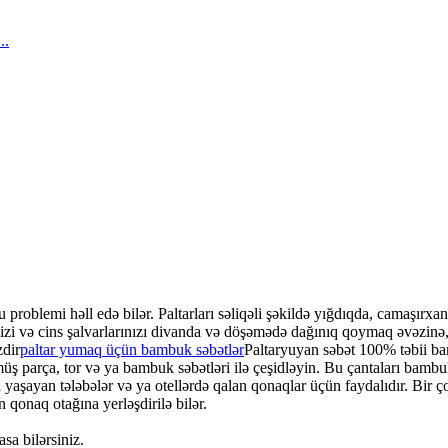
u problemi həll edə bilər. Paltarları səliqəli şəkildə yığdıqda, camaşırxa
rinizi və cins şalvarlarınızı divanda və döşəmədə dağınıq qoymaq əvəzinə
zdir
paltar yumaq üçün bambuk səbətlər
Paltaryuyan səbət 100% təbii ba
nmüş parça, tor və ya bambuk səbətləri ilə çeşidləyin. Bu çantaları bamb
yaşayan tələbələr və ya otellərdə qalan qonaqlar üçün faydalıdır. Bir çox
 qonaq otağına yerləşdirilə bilər.
a bilərsiniz.