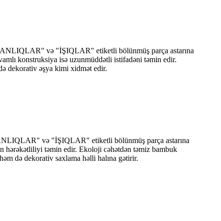
 "QARANLIQLAR" və "İŞIQLAR" etiketli bölünmüş parça astarına
vamlı konstruksiya isə uzunmüddətli istifadəni təmin edir.
ə dekorativ əşya kimi xidmət edir.
ARANLIQLAR" və "İŞIQLAR" etiketli bölünmüş parça astarına
an hərəkətliliyi təmin edir. Ekoloji cəhətdən təmiz bambuk
əm də dekorativ saxlama həlli halına gətirir.